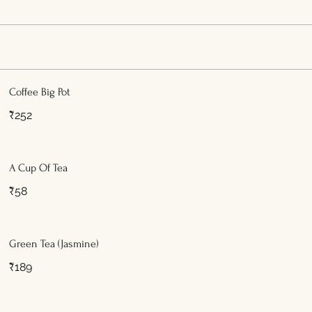
Coffee Big Pot
₹252
A Cup Of Tea
₹58
Green Tea (Jasmine)
₹189