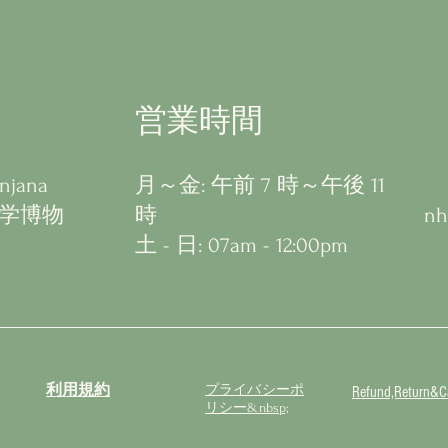
営業時間
ana
月～金: 午前 7 時～午後 11
考古学博物
時
nh
​​土 - 日: 07am - 12:00pm
利用規約
プライバシーポ
Refund,Return&Ca
リシー&nbsp;