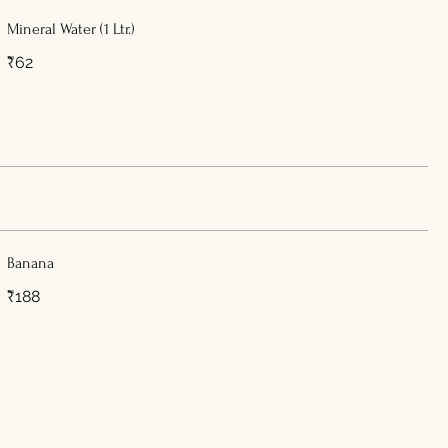
Mineral Water (1 Ltr.)
₹62
Banana
₹188