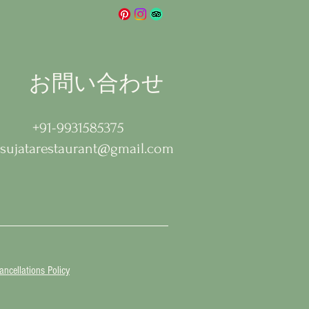
お問い合わせ
+91-9931585375
sujatarestaurant@gmail.com
ncellations Policy