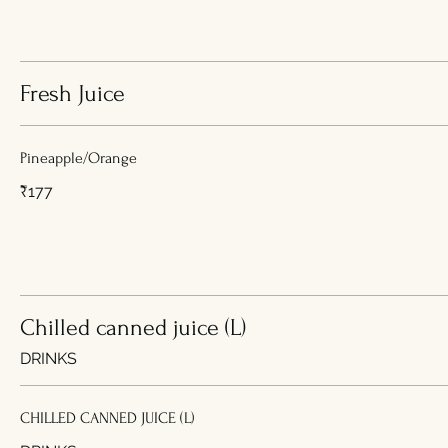
Fresh Juice
Pineapple/Orange
₹177
Chilled canned juice (L)
DRINKS
CHILLED CANNED JUICE (L)