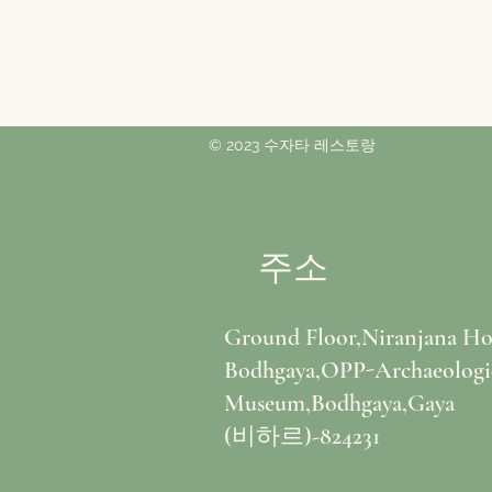
© 2023 수자타 레스토랑
주소
Ground Floor,Niranjana Ho
Bodhgaya,OPP-Archaeologi
Museum,Bodhgaya,Gaya
(비하르)-824231