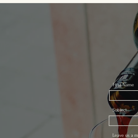
First Name
Subject
Leave us a m