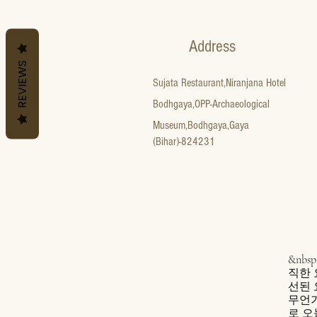
Address
REVIEWS
Sujata Restaurant,Niranjana Hotel
Bodhgaya,OPP-Archaeological
Museum,Bodhgaya,Gaya
(Bihar)-824231
&nbs
직한 
선된 
무언가
로 오늘